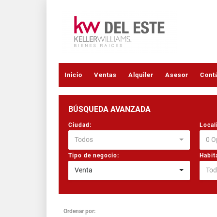
Inicio
Ventas
Alquiler
Asesor
Cont
BÚSQUEDA AVANZADA
Ciudad:
Local
Todos
0 O
Tipo de negocio:
Habit
Venta
Tod
Ordenar por: