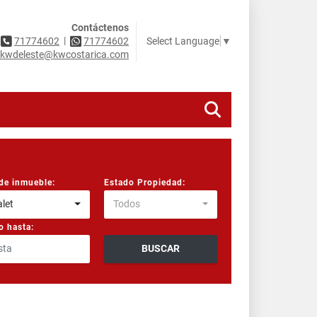
Contáctenos
|
Select Language
▼
71774602
71774602
kwdeleste@kwcostarica.com
de inmueble:
Estado Propiedad:
let
Todos
o hasta:
BUSCAR