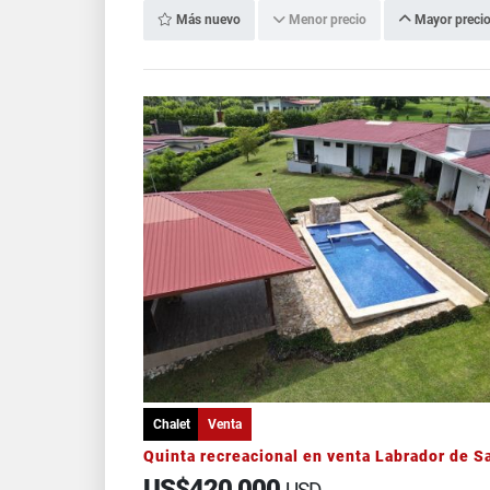
Más nuevo
Menor precio
Mayor preci
Chalet
Venta
US$420,000