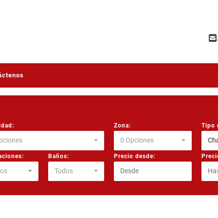
áctenos
idad:
Zona:
Tipo 
pciones
0 Opciones
Cha
aciones:
Baños:
Precio desde:
Preci
os
Todos