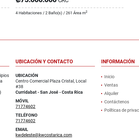
CRC
2
4 Habitaciones / 2 Baño(s) / 261 Área m
UBICACIÓN Y CONTACTO
INFORMACIÓN
ipios
UBICACIÓN
Inicio
la
Centro Comercial Plaza Cristal, Local
Ventas
#38
)
Curridabat - San José - Costa Rica
Alquiler
MÓVIL
Contáctenos
71774602
Políticas de priva
TELÉFONO
71774602
EMAIL
kwdeleste@kwcostarica.com