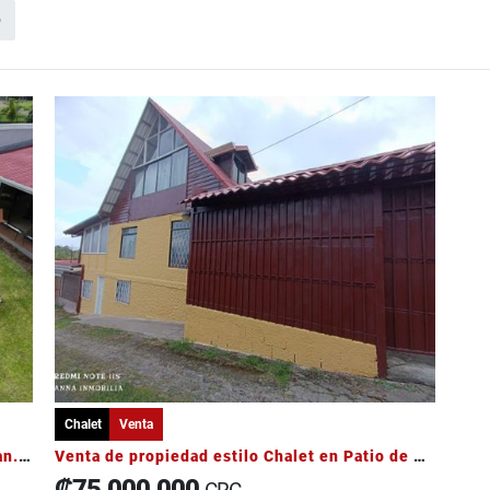
o
Chalet
Venta
Quinta recreacional en venta Labrador de San.Mateo
Venta de propiedad estilo Chalet en Patio de Agua Coronado
₡75.000.000