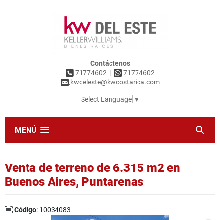
Contáctenos
|
71774602
71774602
kwdeleste@kwcostarica.com
Select Language
▼
MENÚ
Venta de terreno de 6.315 m2 en
Buenos Aires, Puntarenas
Código
: 10034083