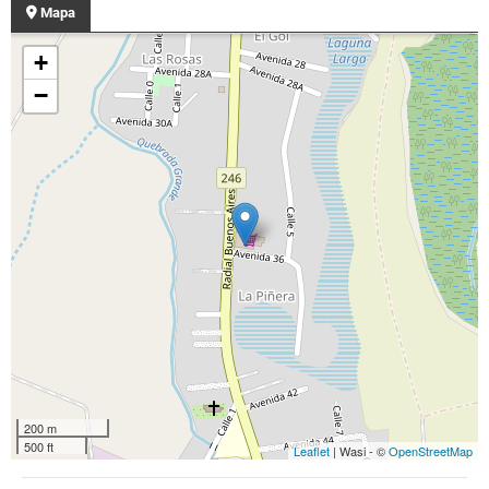
Mapa
+
−
200 m
500 ft
Leaflet
| Wasi - ©
OpenStreetMap