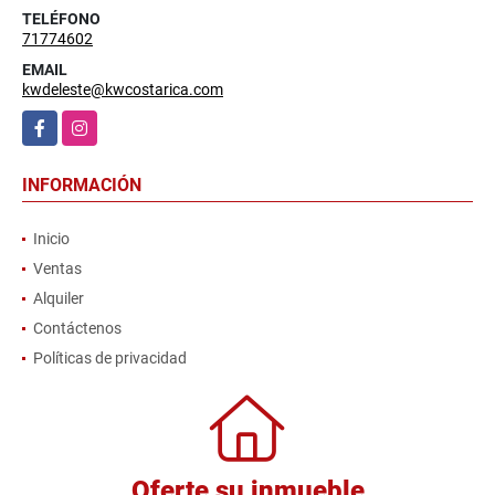
TELÉFONO
71774602
EMAIL
kwdeleste@kwcostarica.com
Facebook
Instagram
INFORMACIÓN
Inicio
Ventas
Alquiler
Contáctenos
Políticas de privacidad
Oferte su inmueble