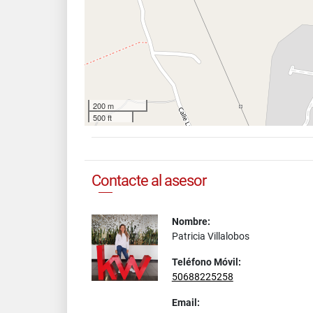
200 m
500 ft
Contacte al asesor
Nombre:
Patricia Villalobos
Teléfono Móvil:
50688225258
Email: