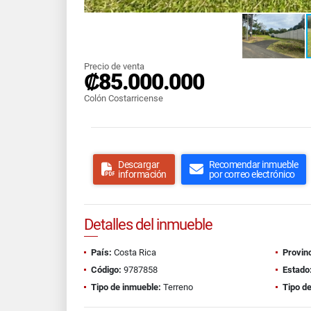
Precio de venta
₡85.000.000
Colón Costarricense
Descargar
Recomendar inmueble
información
por correo electrónico
Detalles del inmueble
País:
Costa Rica
Provinc
Código:
9787858
Estado
Tipo de inmueble:
Terreno
Tipo de