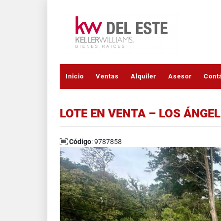
Inicio
Ventas
Alquiler
Asesor
Cont
LOTE EN VENTA – LOS ÁNGEL
Código
: 9787858