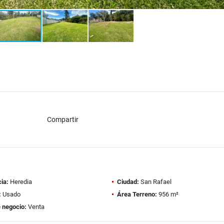
Compartir
ia:
Heredia
Ciudad:
San Rafael
:
Usado
Área Terreno:
956 m²
 negocio:
Venta