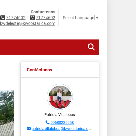
Contáctenos
|
Select Language
▼
71774602
71774602
kwdeleste@kwcostarica.com
Contáctanos
Patricia Villalobos
50688225258
patriciavillalobos@kwcostarica.com