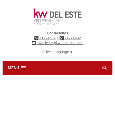
Contáctenos
|
71774602
71774602
kwdeleste@kwcostarica.com
Select Language
▼
MENÚ