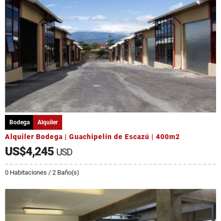
Bodega
Alquiler
Alquiler Bodega | Guachipelín de Escazú | 400m2
US$4,245
USD
0 Habitaciones / 2 Baño(s)