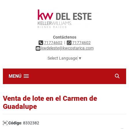
Contáctenos
|
71774602
71774602
kwdeleste@kwcostarica.com
Select Language
▼
MENÚ
Venta de lote en el Carmen de
Guadalupe
Código
: 8332382