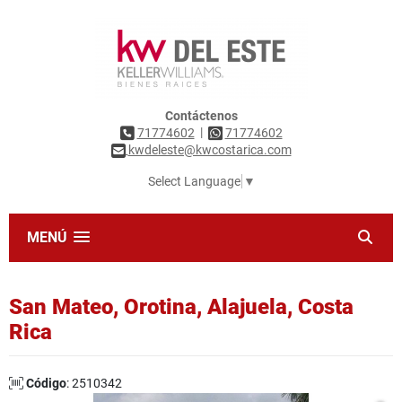
Contáctenos
|
71774602
71774602
kwdeleste@kwcostarica.com
Select Language
▼
MENÚ
San Mateo, Orotina, Alajuela, Costa
Rica
Código
: 2510342