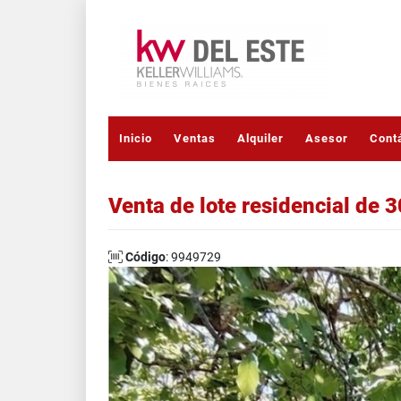
Inicio
Ventas
Alquiler
Asesor
Cont
Venta de lote residencial de 
Código
: 9949729