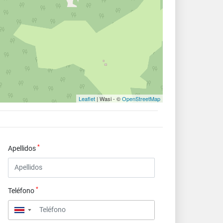
Leaflet
| Wasi - ©
OpenStreetMap
*
Apellidos
*
Teléfono
▼