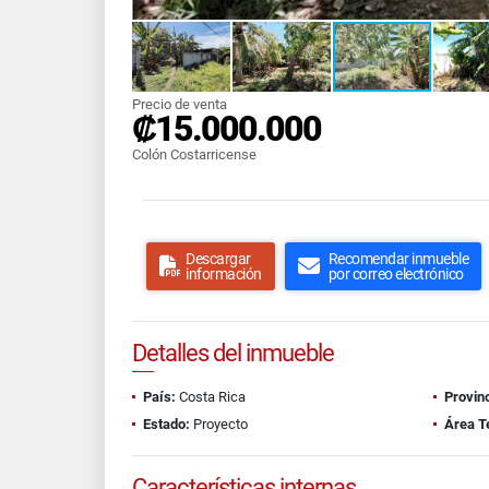
Precio de venta
₡15.000.000
Colón Costarricense
Descargar
Recomendar inmueble
información
por correo electrónico
Detalles del inmueble
País:
Costa Rica
Provinc
Estado:
Proyecto
Área T
Características internas