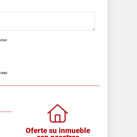
arias
cidad
Oferte su inmueble