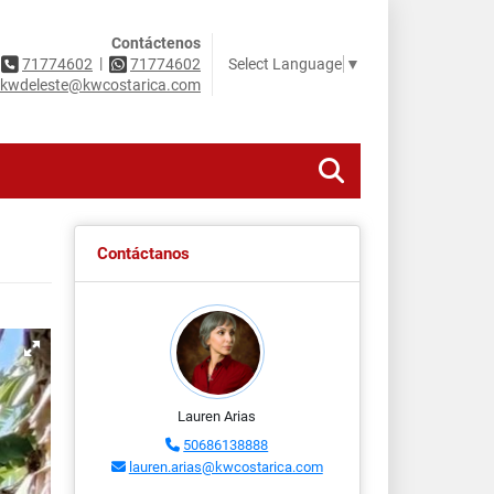
Contáctenos
|
Select Language
▼
71774602
71774602
kwdeleste@kwcostarica.com
Contáctanos
Lauren Arias
50686138888
lauren.arias@kwcostarica.com