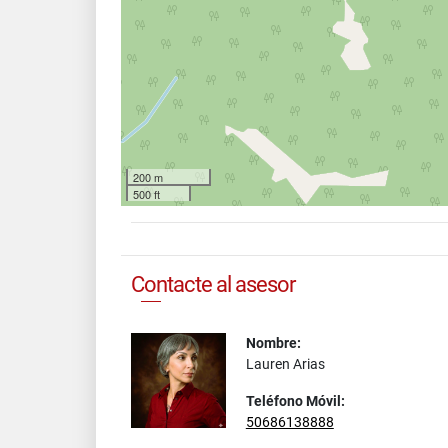
200 m
500 ft
Contacte al asesor
Nombre:
Lauren Arias
Teléfono Móvil:
50686138888