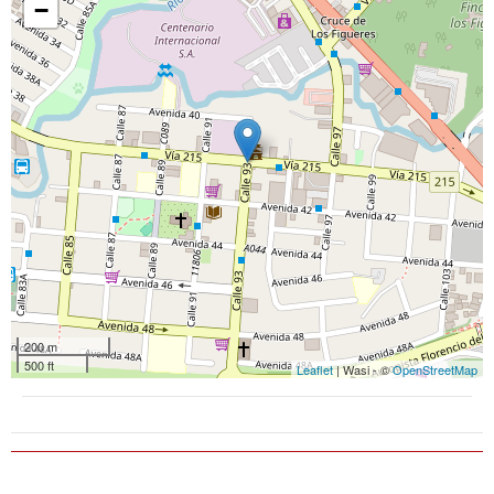
−
200 m
500 ft
Leaflet
| Wasi - ©
OpenStreetMap