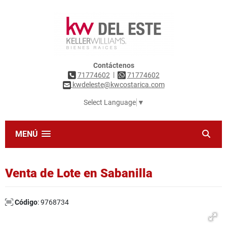
Contáctenos
|
71774602
71774602
kwdeleste@kwcostarica.com
Select Language
▼
MENÚ
Venta de Lote en Sabanilla
Código
: 9768734