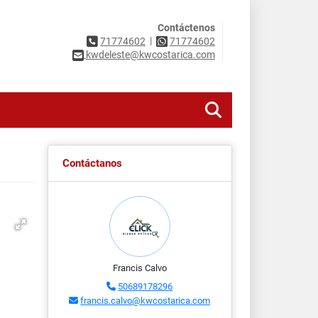
Contáctenos
|
71774602
71774602
kwdeleste@kwcostarica.com
Contáctanos
Francis Calvo
50689178296
francis.calvo@kwcostarica.com