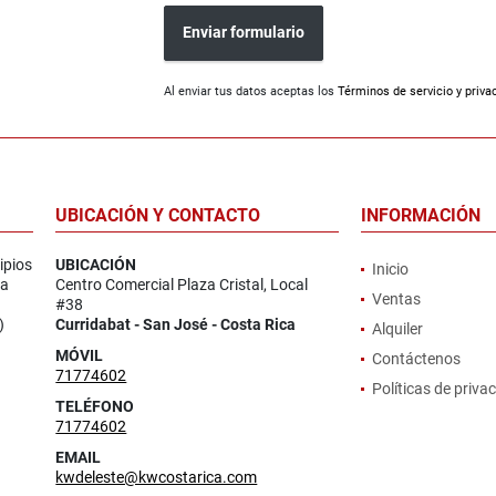
Enviar formulario
Al enviar tus datos aceptas los
Términos de servicio y priva
UBICACIÓN Y CONTACTO
INFORMACIÓN
ipios
UBICACIÓN
Inicio
la
Centro Comercial Plaza Cristal, Local
Ventas
#38
)
Curridabat - San José - Costa Rica
Alquiler
MÓVIL
Contáctenos
71774602
Políticas de priva
TELÉFONO
71774602
EMAIL
kwdeleste@kwcostarica.com