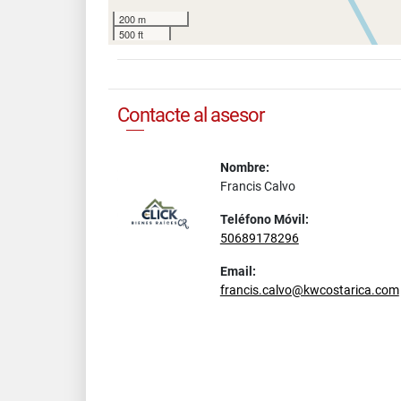
200 m
500 ft
Contacte al asesor
Nombre:
Francis Calvo
Teléfono Móvil:
50689178296
Email:
francis.calvo@kwcostarica.com