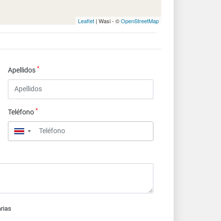
Leaflet
| Wasi - ©
OpenStreetMap
*
Apellidos
*
Teléfono
▼
arias