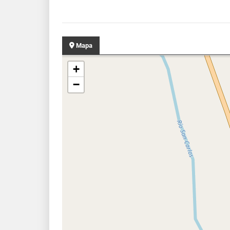
Mapa
+
−