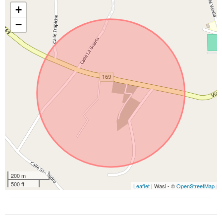
+
−
200 m
500 ft
Leaflet
| Wasi - ©
OpenStreetMap