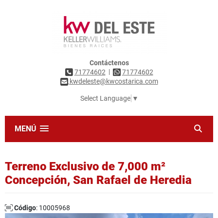
Contáctenos
|
71774602
71774602
kwdeleste@kwcostarica.com
Select Language
▼
MENÚ
Terreno Exclusivo de 7,000 m²
Concepción, San Rafael de Heredia
Código
: 10005968