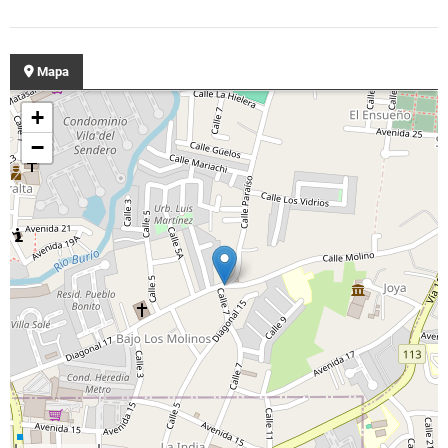
Mapa
+
−