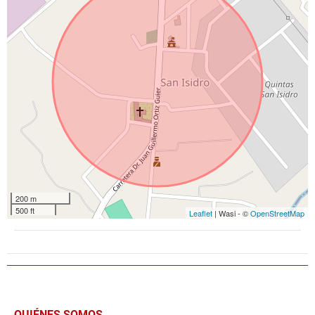
200 m
500 ft
Leaflet
| Wasi - ©
OpenStreetMap
QUIÉNES SOMOS