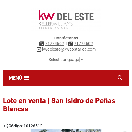
Contáctenos
|
71774602
71774602
kwdeleste@kwcostarica.com
Select Language
▼
MENÚ
Lote en venta | San Isidro de Peñas
Blancas
Código
: 10126512