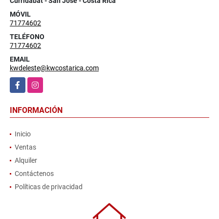
Curridabat - San José - Costa Rica
MÓVIL
71774602
TELÉFONO
71774602
EMAIL
kwdeleste@kwcostarica.com
Facebook
Instagram
INFORMACIÓN
Inicio
Ventas
Alquiler
Contáctenos
Políticas de privacidad