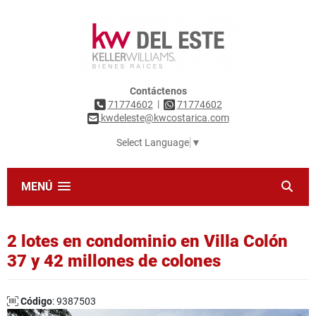
Contáctenos
|
71774602
71774602
kwdeleste@kwcostarica.com
Select Language
▼
MENÚ
2 lotes en condominio en Villa Colón
37 y 42 millones de colones
Código
: 9387503