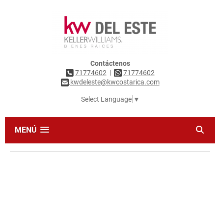
Contáctenos
|
71774602
71774602
kwdeleste@kwcostarica.com
Select Language
▼
MENÚ