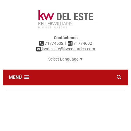
Contáctenos
|
71774602
71774602
kwdeleste@kwcostarica.com
Select Language
▼
MENÚ