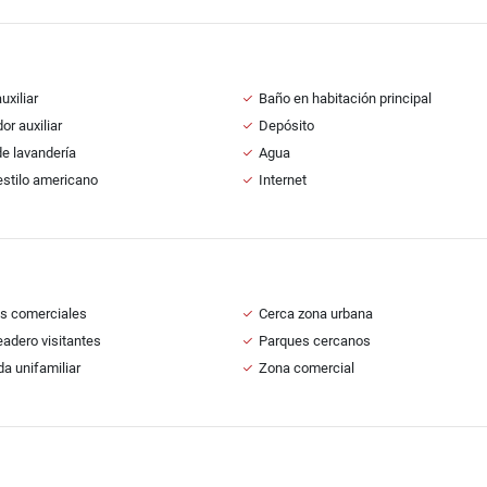
uxiliar
Baño en habitación principal
r auxiliar
Depósito
e lavandería
Agua
estilo americano
Internet
s comerciales
Cerca zona urbana
adero visitantes
Parques cercanos
da unifamiliar
Zona comercial