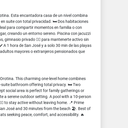
rotina. Esta encantadora casa de un nivel combina
 en suite con total privacidad. 🛏️ Dos habitaciones
ideal para compartir momentos en familia o con
ar, creando un entorno sereno. Piscina con jacuzzi
gimnasio privado 🏋️‍♀️ para mantenerte activo sin
✔️ A 1 hora de San José y a solo 30 min de las playas
ara adultos mayores o extranjeros pensionados que
of Orotina. This charming one-level home combines
-suite bathroom offering total privacy. 🛏️ Two
social area is perfect for family gatherings or
te a serene outdoor setting. A pool with a 10-person
️‍♀️ to stay active without leaving home. 📍 Prime
 San José and 30 minutes from the beach 🏖️. Best of
pats seeking peace, comfort, and accessibility. 🔥