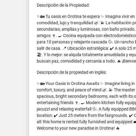
Descripción de la Propiedad:
✨🏡 Tu oasis en Orotina te espera ✨ Imagina vivir e
comodidad, lujo y tranquilidad 🌿. 💫 La habitación pr
secundarias, amplias y luminosas, con baño privado.
amigos 🍷. 🍳 Cocina equipada con electrodomésticos
para 10 personas y relajante cascada 💦. Un rancho 
salir de casa. 📍 Ubicación estratégica: ✔️ A solo 25
🏖️. Y lo mejor: se alquila totalmente amueblada y eq
buscan paz, comodidad y cercanía a todo. 🔥 ¡Bienven
Descripción de la propiedad en inglés:
✨🏡 Your Oasis in Orotina Awaits ✨ Imagine living in
comfort, luxury, and peace of mind 🌿. 💫 The master 
spacious, bright secondary bedrooms, each with its 
entertaining friends 🍷. 🍳 Modern kitchen fully equ
jacuzzi and relaxing waterfall 💦. A fully equipped BB
location: ✔️ Just 25 meters from the fairgrounds. ✔️
all: this home is rented fully furnished and equipped 
Welcome to your new paradise in Orotina! 🔥