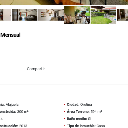
Mensual
Compartir
ia:
Alajuela
Ciudad:
Orotina
onstruida:
300 m²
Área Terreno:
594 m²
4
Baño medio:
Si
nstrucción:
2013
Tipo de inmueble:
Casa