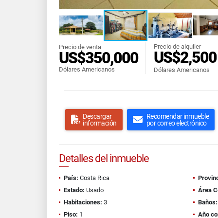
Precio de alquiler
Precio de venta
US$2,500
US$350,000
Dólares Americanos
Dólares Americanos
Descargar
Recomendar inmueble
información
por correo electrónico
Detalles del inmueble
País:
Costa Rica
Provinc
Estado:
Usado
Área C
Habitaciones:
3
Baños:
Piso:
1
Año co