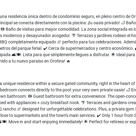
n una residencia única dentro de condominio seguro, en pleno centro de O
incipal se conecta directamente con la piscina: ¡tu oasis privado! 🛁 Baño
 🚻 Baño de visitas para mayor comodidad. La zona social integrada es 
 modernos y desayunador acogedor. 🌴 Terrazas y jardines rodean el hog
BBQ completamente equipado 🍖 perfecto para tus celebraciones. Además, 
 metros del parque ferial. ✔️ Cerca de supermercados y centro económico. 
uipada 🛋️🍽️. Lista para que simplemente llegues a disfrutar. 🌟 Ideal p
ido a tu nuevo paraíso en Orotina! 🔥
 a unique residence within a secure gated community, right in the heart 
bedroom connects directly to the pool: your very own private oasis! 🛁 En
own bathroom. 🚻 Guest bathroom for extra convenience. The open-concept 
ipped with appliances + cozy breakfast nook. 🌴 Terraces and gardens crea
Q rancho 🍖 designed for unforgettable celebrations. Plus, a private gym 🏋
 Close to supermarkets and the town’s main services. ✔️ Only 1 hour from
️🍽️. Move in and start enjoying immediately! 🌟 Perfect for retirees or ex