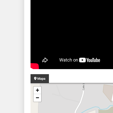
Mapa
+
−