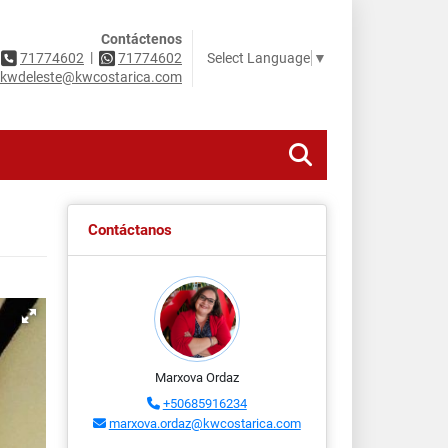
Contáctenos
|
Select Language
▼
71774602
71774602
kwdeleste@kwcostarica.com
Contáctanos
Marxova Ordaz
+50685916234
marxova.ordaz@kwcostarica.com