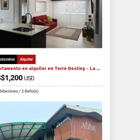
ndominio
Alquiler
Apartamento en alquiler en Torre Destiny - La Sabana
$1,200
USD
bitaciones / 2 Baño(s)