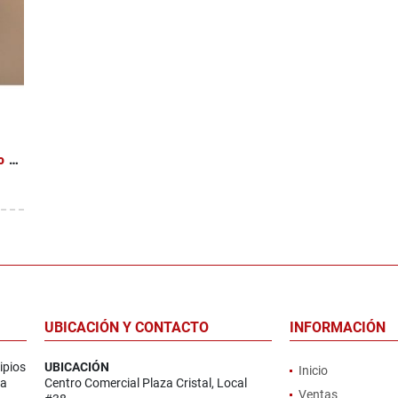
Venta de casa en Moravia, San Vicente (Barrio Los Robles)
UBICACIÓN Y CONTACTO
INFORMACIÓN
ipios
UBICACIÓN
Inicio
la
Centro Comercial Plaza Cristal, Local
Ventas