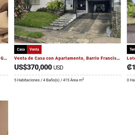
Casa
Venta
Ter
Alquiler casa de una sola planta en Lomas de Granadilla
Venta de Casa con Apartamento, Barrio Francisco Peralta, Catedral
Lot
US$370,000
₡1
USD
2
5 Habitaciones / 4 Baño(s) / 415 Área m
0 Ha