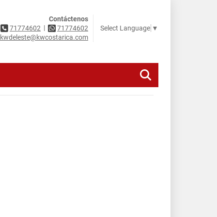
Contáctenos
|
Select Language
▼
71774602
71774602
kwdeleste@kwcostarica.com