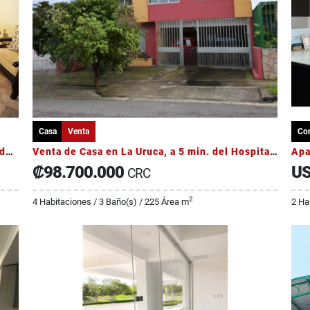
Casa
Venta
Co
Venta de casa en guachipelin en condominio de 6 casas
Venta de Casa en La Uruca, a 5 min. del Hospital México
₡98.700.000
US
CRC
2
4 Habitaciones / 3 Baño(s) / 225 Área m
2 Ha