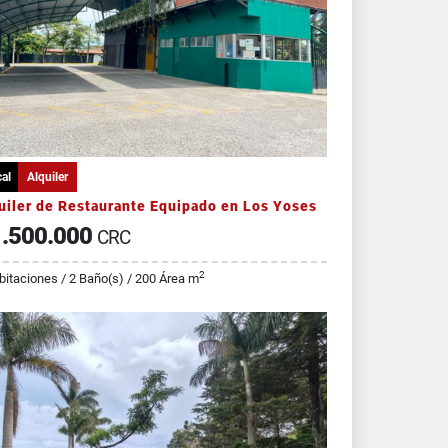
al
Alquiler
uiler de Restaurante Equipado en Los Yoses
.500.000
CRC
2
bitaciones / 2 Baño(s) / 200 Área m