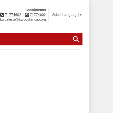
Contáctenos
|
Select Language
▼
71774602
71774602
kwdeleste@kwcostarica.com