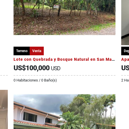
Terreno
Venta
De
Lote con Quebrada y Bosque Natural en San Mateo | 2.506 m²
US$100,000
US
USD
0 Habitaciones / 0 Baño(s)
2 Ha