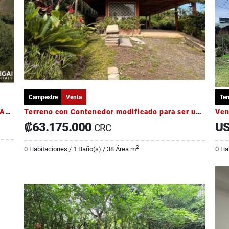
Campestre
Venta
Ter
Casa de Lujo Amueblada con 4 Dormitorios y Amplio Jardín
Terreno con Contenedor modificado para ser usado como una Vivienda
₡63.175.000
US
CRC
2
0 Habitaciones / 1 Baño(s) / 38 Área m
0 Ha