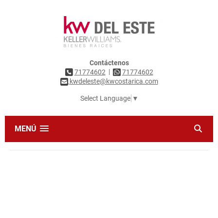
Contáctenos
|
71774602
71774602
kwdeleste@kwcostarica.com
Select Language
▼
MENÚ