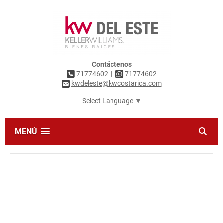
Contáctenos
|
71774602
71774602
kwdeleste@kwcostarica.com
Select Language
▼
MENÚ