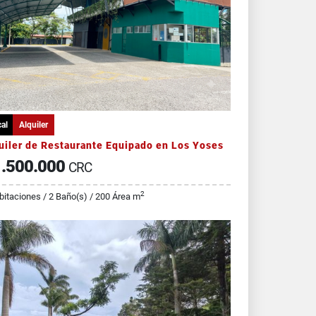
al
Alquiler
uiler de Restaurante Equipado en Los Yoses
.500.000
CRC
2
bitaciones / 2 Baño(s) / 200 Área m