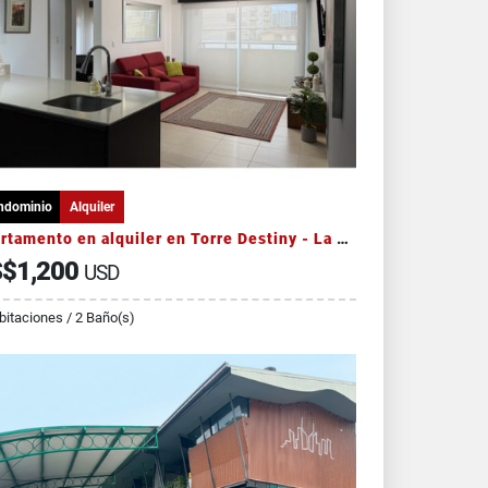
ndominio
Alquiler
Apartamento en alquiler en Torre Destiny - La Sabana
$1,200
USD
bitaciones / 2 Baño(s)