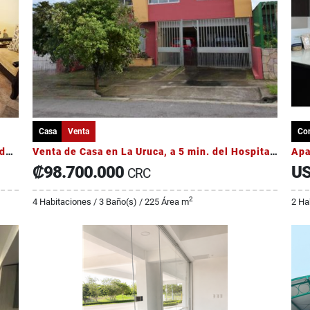
Casa
Venta
Co
Venta de casa en guachipelin en condominio de 6 casas
Venta de Casa en La Uruca, a 5 min. del Hospital México
₡98.700.000
US
CRC
2
4 Habitaciones / 3 Baño(s) / 225 Área m
2 Ha