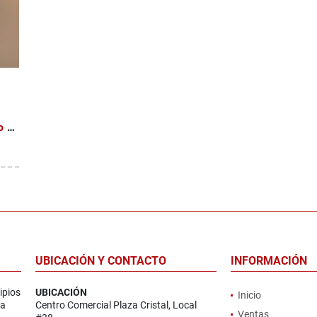
Venta de casa en Moravia, San Vicente (Barrio Los Robles)
UBICACIÓN Y CONTACTO
INFORMACIÓN
ipios
UBICACIÓN
Inicio
la
Centro Comercial Plaza Cristal, Local
Ventas