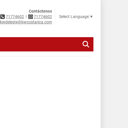
Contáctenos
|
Select Language
▼
71774602
71774602
kwdeleste@kwcostarica.com