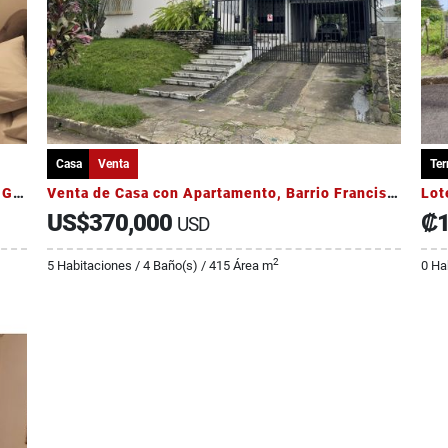
Casa
Venta
Ter
Alquiler casa de una sola planta en Lomas de Granadilla
Venta de Casa con Apartamento, Barrio Francisco Peralta, Catedral
Lot
US$370,000
₡1
USD
2
5 Habitaciones / 4 Baño(s) / 415 Área m
0 Ha