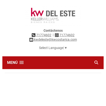
Contáctenos
|
71774602
71774602
kwdeleste@kwcostarica.com
Select Language
▼
MENÚ