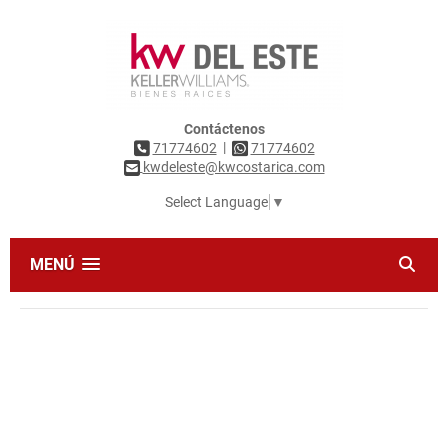
Contáctenos
|
71774602
71774602
kwdeleste@kwcostarica.com
Select Language
▼
MENÚ