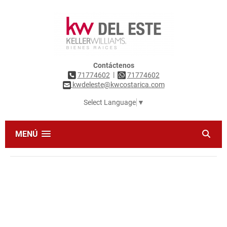
Contáctenos
|
71774602
71774602
kwdeleste@kwcostarica.com
Select Language
▼
MENÚ