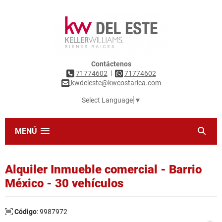
Contáctenos
|
71774602
71774602
kwdeleste@kwcostarica.com
Select Language
▼
MENÚ
Alquiler Inmueble comercial - Barrio
México - 30 vehículos
Código
: 9987972