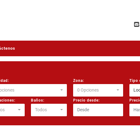
áctenos
idad:
Zona:
Tipo 
pciones
0 Opciones
Loc
aciones:
Baños:
Precio desde:
Preci
os
Todos