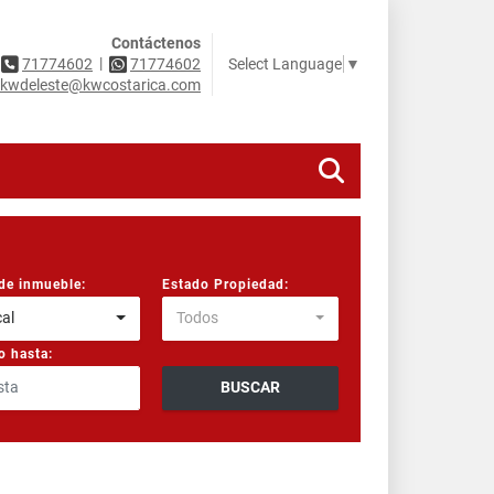
Contáctenos
|
Select Language
▼
71774602
71774602
kwdeleste@kwcostarica.com
de inmueble:
Estado Propiedad:
al
Todos
o hasta:
BUSCAR