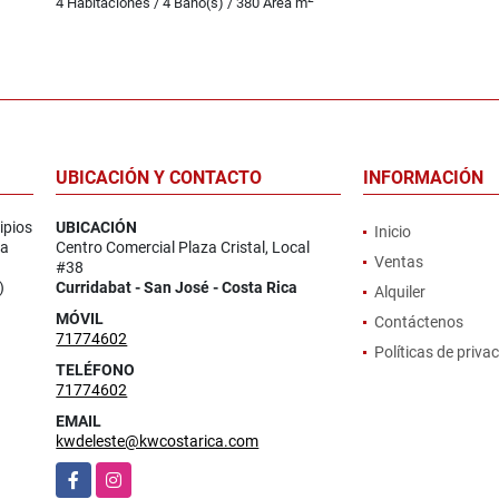
4 Habitaciones / 4 Baño(s) / 380 Área m
UBICACIÓN Y CONTACTO
INFORMACIÓN
ipios
UBICACIÓN
Inicio
la
Centro Comercial Plaza Cristal, Local
Ventas
#38
)
Curridabat - San José - Costa Rica
Alquiler
MÓVIL
Contáctenos
71774602
Políticas de priva
TELÉFONO
71774602
EMAIL
kwdeleste@kwcostarica.com
Facebook
Instagram