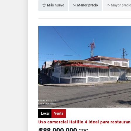
Más nuevo
Menor precio
Mayor preci
Local
Venta
₡88.000.000