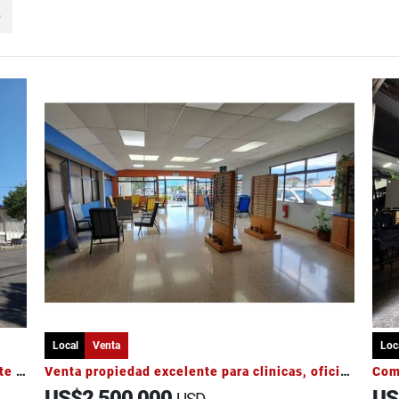
o
Local
Venta
Loc
Uso comercial Hatillo 4 ideal para restaurante o supermercado
Venta propiedad excelente para clinicas, oficinas, centro educativos
Com
US$2,500,000
US