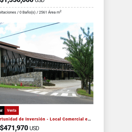
USD
2
itaciones / 0 Baño(s) / 2561 Área m
al
Venta
Oportunidad de Inversión - Local Comercial en Plaza Futura, Liberia
$471,970
USD