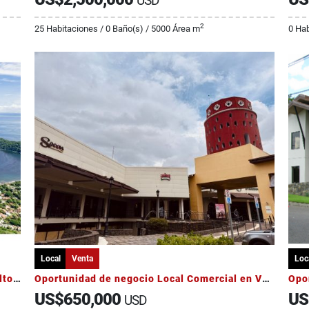
USD
2
25 Habitaciones / 0 Baño(s) / 5000 Área m
0 Hab
Local
Venta
Loc
Venta Restaurante en funcionamiento con alto rendimiento
Oportunidad de negocio Local Comercial en Venta
US$650,000
US
USD