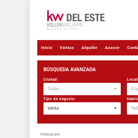
Inicio
Ventas
Alquiler
Asesor
Cont
BÚSQUEDA AVANZADA
Ciudad:
Local
Todos
0 O
Tipo de negocio:
Habit
Venta
Tod
Ordenar por: