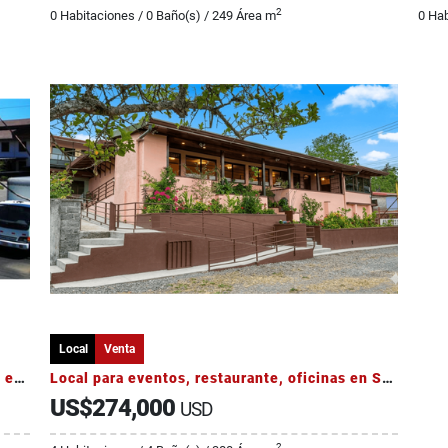
2
0 Habitaciones / 0 Baño(s) / 249 Área m
0 Hab
Local
Venta
Oportunidad de Inversión – Local Comercial en Plaza Futura, Liberia
Local para eventos, restaurante, oficinas en San Ramón de Tres Ríos
US$274,000
USD
2