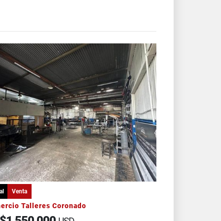
al
Venta
ercio Talleres Coronado
$1,550,000