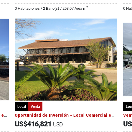
2
0 Habitaciones / 2 Baño(s) / 253.07 Área m
0 Hab
Local
Venta
Loc
Oportunidad de Inversión – Local Comercial en Plaza Futura, Liberia
Oportunidad de Inversión - Local Comercial en Plaza Futura, Liberia
US$416,821
US
USD