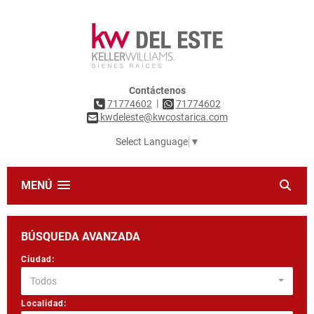
Contáctenos
|
71774602
71774602
kwdeleste@kwcostarica.com
Select Language
▼
MENÚ
BÚSQUEDA AVANZADA
Ciudad:
Todos
Localidad: