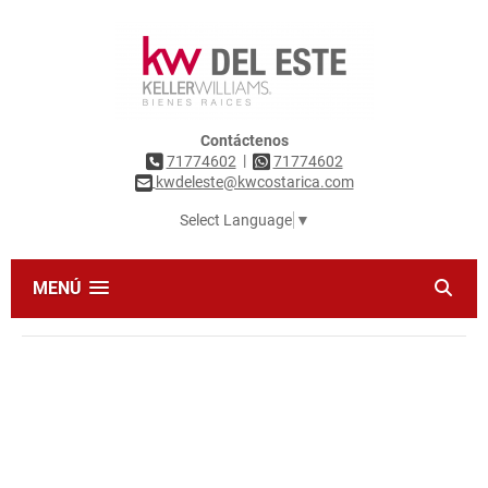
Contáctenos
|
71774602
71774602
kwdeleste@kwcostarica.com
Select Language
▼
MENÚ