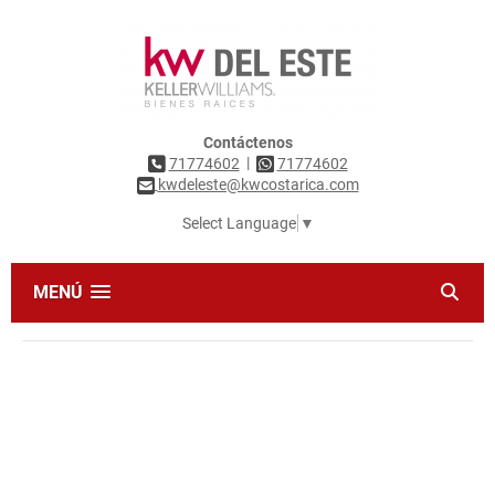
Contáctenos
|
71774602
71774602
kwdeleste@kwcostarica.com
Select Language
▼
MENÚ