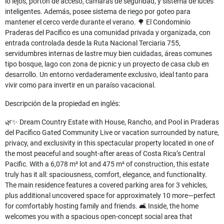
lo lejos, portón de acceso, cámaras de seguridad, y sistema de luces
inteligentes. Además, posee sistema de riego por goteo para
mantener el cerco verde durante el verano. 🌳 El Condominio
Praderas del Pacífico es una comunidad privada y organizada, con
entrada controlada desde la Ruta Nacional Terciaria 755,
servidumbres internas de lastre muy bien cuidadas, áreas comunes
tipo bosque, lago con zona de picnic y un proyecto de casa club en
desarrollo. Un entorno verdaderamente exclusivo, ideal tanto para
vivir como para invertir en un paraíso vacacional.
Descripción de la propiedad en inglés:
🌿✨ Dream Country Estate with House, Rancho, and Pool in Praderas
del Pacífico Gated Community Live or vacation surrounded by nature,
privacy, and exclusivity in this spectacular property located in one of
the most peaceful and sought-after areas of Costa Rica’s Central
Pacific. With a 6,078 m² lot and 475 m² of construction, this estate
truly has it all: spaciousness, comfort, elegance, and functionality.
The main residence features a covered parking area for 3 vehicles,
plus additional uncovered space for approximately 10 more—perfect
for comfortably hosting family and friends. 🛋️ Inside, the home
welcomes you with a spacious open-concept social area that