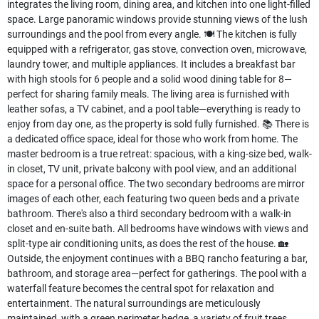
integrates the living room, dining area, and kitchen into one light-filled
space. Large panoramic windows provide stunning views of the lush
surroundings and the pool from every angle. 🍽️ The kitchen is fully
equipped with a refrigerator, gas stove, convection oven, microwave,
laundry tower, and multiple appliances. It includes a breakfast bar
with high stools for 6 people and a solid wood dining table for 8—
perfect for sharing family meals. The living area is furnished with
leather sofas, a TV cabinet, and a pool table—everything is ready to
enjoy from day one, as the property is sold fully furnished. 📚 There is
a dedicated office space, ideal for those who work from home. The
master bedroom is a true retreat: spacious, with a king-size bed, walk-
in closet, TV unit, private balcony with pool view, and an additional
space for a personal office. The two secondary bedrooms are mirror
images of each other, each featuring two queen beds and a private
bathroom. There's also a third secondary bedroom with a walk-in
closet and en-suite bath. All bedrooms have windows with views and
split-type air conditioning units, as does the rest of the house. 🏡
Outside, the enjoyment continues with a BBQ rancho featuring a bar,
bathroom, and storage area—perfect for gatherings. The pool with a
waterfall feature becomes the central spot for relaxation and
entertainment. The natural surroundings are meticulously
maintained, with a green perimeter hedge, a variety of fruit trees,