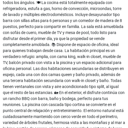
todos los ángulos. 🍽️ La cocina está totalmente equipada con
refrigeradora, estufa a gas, horno de convección, microondas, torre
de lavado y múltiples electrodomésticos. Incluye desayunador tipo
barra con sillas altas para 6 personas y un comedor de madera de 8
puestos, perfecto para compartir en familia. La sala está amueblada
con sofás de cuero, mueble de TV y mesa de pool, todo listo para
disfrutar desde el primer día, ya que la propiedad se vende
completamente amoblada. 📚 Dispone de espacio de oficina, ideal
para quienes trabajan desde casa. La habitación principal es un
verdadero refugio: amplia, con cama king, walk-in closet, mueble de
TV, balcón privado con vista a la piscina y un espacio adicional para
oficina personal. Las dos habitaciones secundarias se distribuyen en
espejo, cada una con dos camas queen y baño privado, además de
una tercera habitación secundaria con walk-in closet y baño. Todas
tienen ventanales con vista y aire acondicionado tipo split, al igual
que el resto de las estancias. 🏡 En el exterior, el disfrute continúa con
un rancho BBQ con barra, baño y bodega, perfecto para tus
reuniones. La piscina con cascada tipo cortina se convierte en el
punto central de relajación y entretenimiento. El entorno natural está
cuidadosamente mantenido con cerco verde en todo el perímetro,
variedad de árboles frutales, hermosa vista a las montañas y al mar a