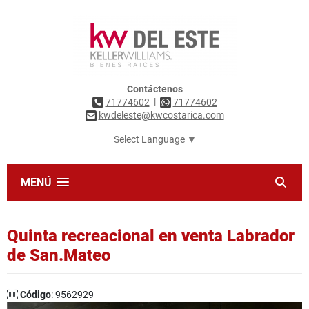
Contáctenos
|
71774602
71774602
kwdeleste@kwcostarica.com
Select Language
▼
MENÚ
Quinta recreacional en venta Labrador
de San.Mateo
Código
: 9562929