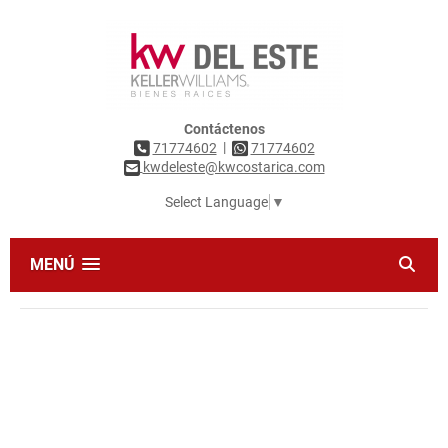
Contáctenos
|
71774602
71774602
kwdeleste@kwcostarica.com
Select Language
▼
MENÚ