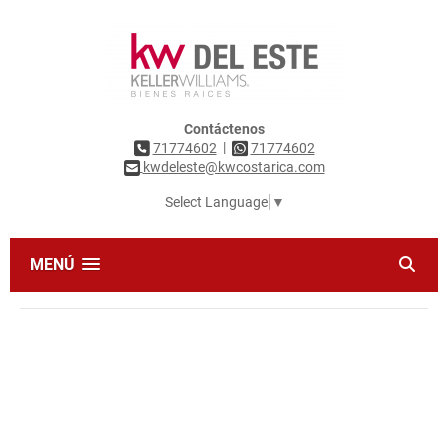
Contáctenos
|
71774602
71774602
kwdeleste@kwcostarica.com
Select Language
▼
MENÚ