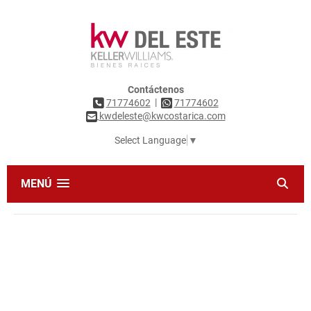
Contáctenos
|
71774602
71774602
kwdeleste@kwcostarica.com
Select Language
▼
MENÚ