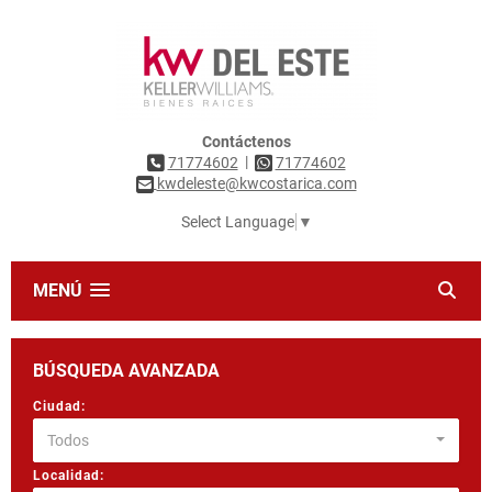
Contáctenos
|
71774602
71774602
kwdeleste@kwcostarica.com
Select Language
▼
MENÚ
BÚSQUEDA AVANZADA
Ciudad:
Todos
Localidad: