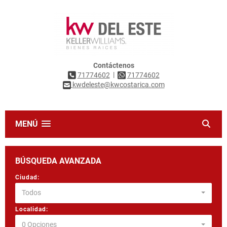
Contáctenos
|
71774602
71774602
kwdeleste@kwcostarica.com
MENÚ
BÚSQUEDA AVANZADA
Ciudad:
Todos
Localidad:
0 Opciones