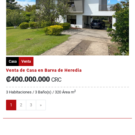
Casa
Venta
Venta de Casa en Barva de Heredia
₡400.000.000
CRC
2
3 Habitaciones / 3 Baño(s) / 320 Área m
Siguiente
1
2
3
»