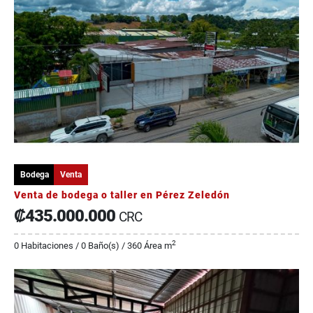
Bodega
Venta
Venta de bodega o taller en Pérez Zeledón
₡435.000.000
CRC
2
0 Habitaciones / 0 Baño(s) / 360 Área m