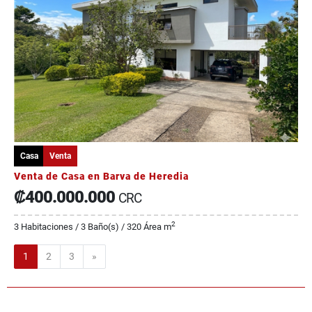
Casa
Venta
Venta de Casa en Barva de Heredia
₡400.000.000
CRC
2
3 Habitaciones / 3 Baño(s) / 320 Área m
Siguiente
1
2
3
»