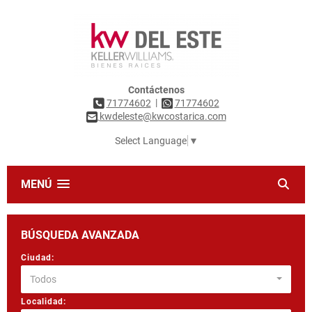
Contáctenos
|
71774602
71774602
kwdeleste@kwcostarica.com
Select Language
▼
MENÚ
BÚSQUEDA AVANZADA
Ciudad:
Todos
Localidad: