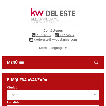
Contáctenos
|
71774602
71774602
kwdeleste@kwcostarica.com
Select Language
▼
MENÚ
BÚSQUEDA AVANZADA
Ciudad:
Todos
Localidad: