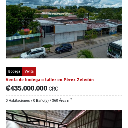
Bodega
Venta
Venta de bodega o taller en Pérez Zeledón
₡435.000.000
CRC
2
0 Habitaciones / 0 Baño(s) / 360 Área m