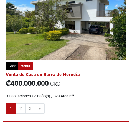
Casa
Venta
Venta de Casa en Barva de Heredia
₡400.000.000
CRC
2
3 Habitaciones / 3 Baño(s) / 320 Área m
Siguiente
1
2
3
»